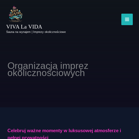
Przejdź
do
treści
MAI
VIVA La VIDA
Sauna na wynajem | Imprezy okolicznościowe
ME
Organizacja imprez
okolicznościowych
Celebruj ważne momenty w luksusowej atmosferze i
pełnej prywatności