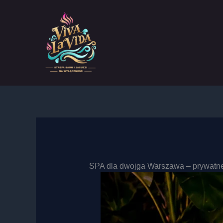
Przejdź
do
treści
SPA dla dwojga Warszawa – prywatn