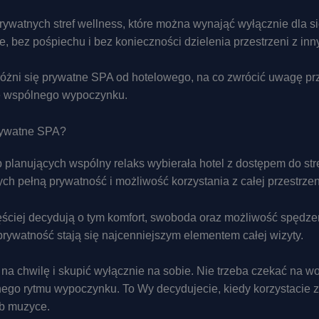
rywatnych stref wellness, które można wynająć wyłącznie dla s
bez pośpiechu i bez konieczności dzielenia przestrzeni z in
żni się prywatne SPA od hotelowego, na co zwrócić uwagę pr
mę wspólnego wypoczynku.
prywatne SPA?
 planujących wspólny relaks wybierała hotel z dostępem do stre
ch pełną prywatność i możliwość korzystania z całej przestrze
ęściej decydują o tym komfort, swoboda oraz możliwość spędze
 prywatność stają się najcenniejszym elementem całej wizyty.
a chwilę i skupić wyłącznie na sobie. Nie trzeba czekać na w
ego rytmu wypoczynku. To Wy decydujecie, kiedy korzystacie z j
ub muzyce.