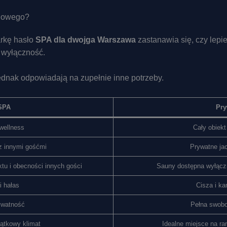
elowego?
rkę hasło
SPA dla dwojga Warszawa
zastanawia się, czy lepie
 wyłączność.
ednak odpowiadają na zupełnie inne potrzeby.
SPA
Pry
wellness
Cały obiek
z innymi gośćmi
Prywatne ja
tu i obecności innych gości
Sauny dostępna wyłącz
i hałas
Cisza i k
ywatność
Pełna swobo
jątkowy klimat
Idealne miejsce na ra