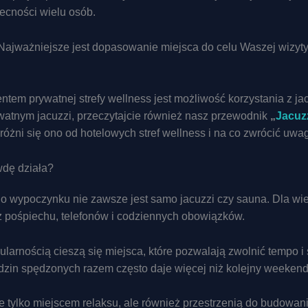
becności wielu osób.
jważniejsze jest dopasowanie miejsca do celu Waszej wizyty i
tem prywatnej strefy wellness jest możliwość korzystania z ja
atnym jacuzzi, przeczytajcie również nasz przewodnik
„
Jacuz
óżni się ono od hotelowych stref wellness i na co zwrócić uw
wdę działa?
wypoczynku nie zawsze jest samo jacuzzi czy sauna. Dla wiel
z pośpiechu, telefonów i codziennych obowiązków.
ularnością cieszą się miejsca, które pozwalają zwolnić tempo 
odzin spędzonych razem często daje więcej niż kolejny weeken
ie tylko miejscem relaksu, ale również przestrzenią do budowa