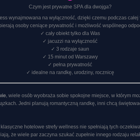
Czym jest prywatne SPA dla dwojga?
ness wynajmowana na wyłączność, dzięki czemu podczas całej wi
bierają osoby ceniące prywatność i możliwość wspólnego odpo
✓ cały obiekt tylko dla Was
✓ jacuzzi na wyłączność
✓ 3 rodzaje saun
✓ 15 minut od Warszawy
✓ pełna prywatność
✓ idealne na randkę, urodziny, rocznicę
wie
, wiele osób wyobraża sobie spokojne miejsce, w którym mo
ązkach. Jedni planują romantyczną randkę, inni chcą świętować
 klasyczne hotelowe strefy wellness nie spełniają tych oczeki
ają, że wiele par zaczyna szukać zupełnie innego rodzaju rela