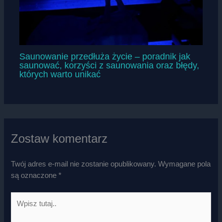
Saunowanie przedłuża życie – poradnik jak
saunować, korzyści z saunowania oraz błędy,
których warto unikać
Zostaw komentarz
Twój adres e-mail nie zostanie opublikowany.
Wymagane pola
są oznaczone
*
Wpisz
tutaj..