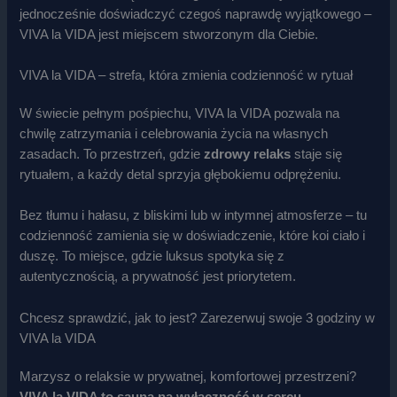
jednocześnie doświadczyć czegoś naprawdę wyjątkowego –
VIVA la VIDA jest miejscem stworzonym dla Ciebie.
VIVA la VIDA – strefa, która zmienia codzienność w rytuał
W świecie pełnym pośpiechu, VIVA la VIDA pozwala na
chwilę zatrzymania i celebrowania życia na własnych
zasadach. To przestrzeń, gdzie
zdrowy relaks
staje się
rytuałem, a każdy detal sprzyja głębokiemu odprężeniu.
Bez tłumu i hałasu, z bliskimi lub w intymnej atmosferze – tu
codzienność zamienia się w doświadczenie, które koi ciało i
duszę. To miejsce, gdzie luksus spotyka się z
autentycznością, a prywatność jest priorytetem.
Chcesz sprawdzić, jak to jest? Zarezerwuj swoje 3 godziny w
VIVA la VIDA
Marzysz o relaksie w prywatnej, komfortowej przestrzeni?
VIVA la VIDA to sauna na wyłączność w sercu